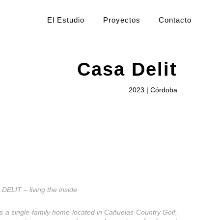
El Estudio
Proyectos
Contacto
Casa Delit
2023 | Córdoba
DELIT – living the inside
 a single-family home located in Cañuelas Country Golf,