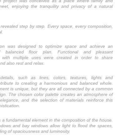
 project was conceived as a place where family and
eet, enjoying the tranquility and privacy of a natural
revealed step by step. Every space, every composition,
l.
tion was designed to optimize space and achieve an
nd balanced floor plan. Functional and pleasant
 with multiple uses were created in order to share
nd also rest and relax.
etails, such as lines, colors, textures, lights and
tribute to creating a harmonious and balanced whole.
ment is unique, but they are all connected by a common
ign. The chosen color palette creates an atmosphere of
elegance, and the selection of materials reinforce this
istication.
 is a fundamental element in the composition of the house.
ndows and bay windows allow light to flood the spaces,
ling of spaciousness and luminosity.