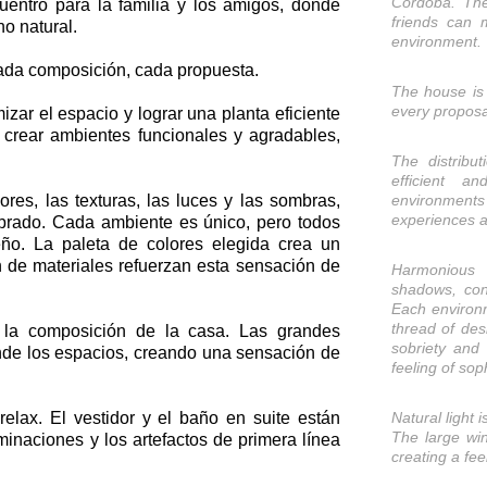
Córdoba. The
entro para la familia y los amigos, donde
friends can m
no natural.
environment.
cada composición, cada propuesta.
The house is 
every proposa
izar el espacio y lograr una planta eficiente
 crear ambientes funcionales y agradables,
The distribu
efficient a
ores, las texturas, las luces y las sombras,
environments
experiences a
librado. Cada ambiente es único, pero todos
ño. La paleta de colores elegida crea un
n de materiales refuerzan esta sensación de
Harmonious d
shadows, con
Each environ
thread of des
 la composición de la casa. Las grandes
sobriety and 
unde los espacios, creando una sensación de
feeling of soph
elax. El vestidor y el baño en suite están
Natural light
The large wi
minaciones y los artefactos de primera línea
creating a fee